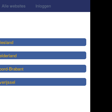
Alle websites
Inloggen
iesland
elderland
oord-Brabant
erijssel