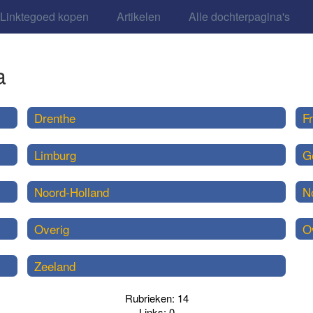
Linktegoed kopen
Artikelen
Alle dochterpagina's
a
Drenthe
Fr
Limburg
G
Noord-Holland
N
Overig
Ov
Zeeland
Rubrieken: 14
Links: 0